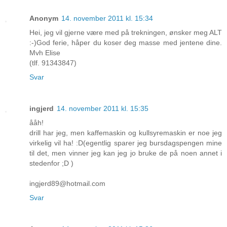
Anonym
14. november 2011 kl. 15:34
Hei, jeg vil gjerne være med på trekningen, ønsker meg ALT
:-)God ferie, håper du koser deg masse med jentene dine.
Mvh Elise
(tlf. 91343847)
Svar
ingjerd
14. november 2011 kl. 15:35
ååh!
drill har jeg, men kaffemaskin og kullsyremaskin er noe jeg
virkelig vil ha! :D(egentlig sparer jeg bursdagspengen mine
til det, men vinner jeg kan jeg jo bruke de på noen annet i
stedenfor ;D )
ingjerd89@hotmail.com
Svar