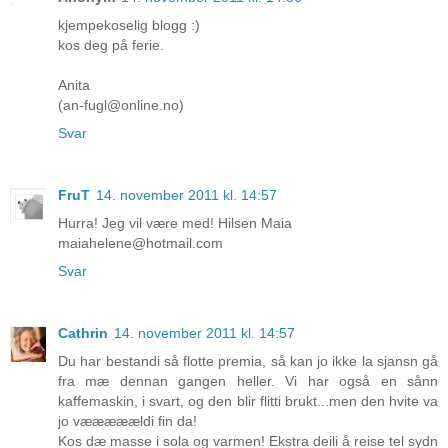
kjempekoselig blogg :)
kos deg på ferie.
Anita
(an-fugl@online.no)
Svar
FruT
14. november 2011 kl. 14:57
Hurra! Jeg vil være med! Hilsen Maia
maiahelene@hotmail.com
Svar
Cathrin
14. november 2011 kl. 14:57
Du har bestandi så flotte premia, så kan jo ikke la sjansn gå
fra mæ dennan gangen heller. Vi har også en sånn
kaffemaskin, i svart, og den blir flitti brukt...men den hvite va
jo vææææældi fin da!
Kos dæ masse i sola og varmen! Ekstra deili å reise tel sydn