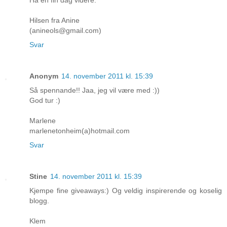
Ha en fin dag videre.
Hilsen fra Anine
(anineols@gmail.com)
Svar
Anonym
14. november 2011 kl. 15:39
Så spennande!! Jaa, jeg vil være med :))
God tur :)
Marlene
marlenetonheim(a)hotmail.com
Svar
Stine
14. november 2011 kl. 15:39
Kjempe fine giveaways:) Og veldig inspirerende og koselig
blogg.
Klem