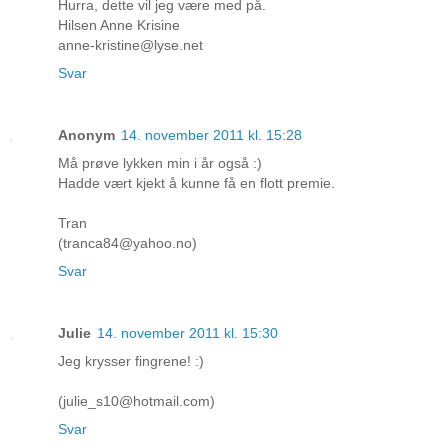
Hurra, dette vil jeg være med på.
Hilsen Anne Krisine
anne-kristine@lyse.net
Svar
Anonym
14. november 2011 kl. 15:28
Må prøve lykken min i år også :)
Hadde vært kjekt å kunne få en flott premie.
Tran
(tranca84@yahoo.no)
Svar
Julie
14. november 2011 kl. 15:30
Jeg krysser fingrene! :)
(julie_s10@hotmail.com)
Svar